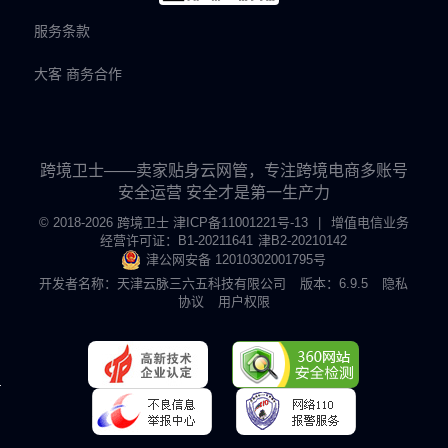
服务条款
大客 商务合作
跨境卫士——卖家贴身云网管，专注跨境电商多账号
安全运营 安全才是第一生产力
© 2018-2026 跨境卫士
津ICP备11001221号-13
|
增值电信业务
经营许可证：B1-20211641
津B2-20210142
津公网安备 12010302001795号
开发者名称：天津云脉三六五科技有限公司
版本：6.9.5
隐私
协议
用户权限