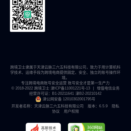
跨境卫士隶属于天津云脉三六五科技有限公司，致力于用计算机科
学技术、运维手段为跨境电商提供固定、安全、独立的账号操作环
境。
专注跨境电商账号安全运营 账号安全才是第一生产力
© 2018-2022 跨境卫士
津ICP备11001221号-13
|
增值电信业务
经营许可证：B1-20211641
津B2-20210142
津公网安备 12010302001795号
开发者名称：天津云脉三六五科技有限公司
版本：6.5.9
隐私
协议
用户权限