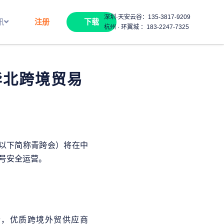
深圳·天安云谷：
135-3817-9209
讯
注册
下载
杭州 · 环翼城 ：
183-2247-7325
华北跨境贸易
（以下简称青跨会）将在中
号安全运营。
+个，优质跨境外贸供应商