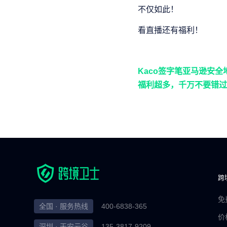
不仅如此！
看直播还有福利！
Kaco签字笔
亚马逊安全
福利超多，千万不要错过
跨
免
全国 · 服务热线
400-6838-365
价
深圳 · 天安云谷
135-3817-9209