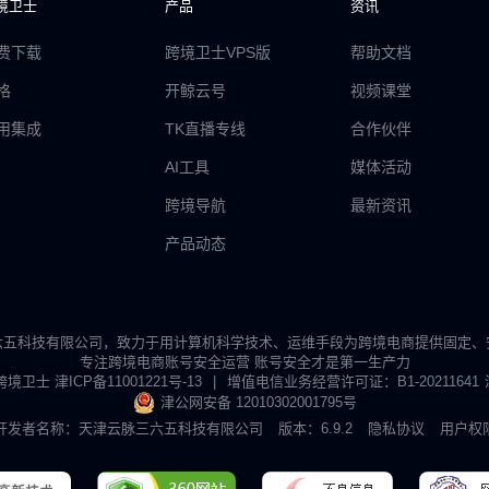
境卫士
产品
资讯
费下载
跨境卫士VPS版
帮助文档
格
开鲸云号
视频课堂
用集成
TK直播专线
合作伙伴
AI工具
媒体活动
跨境导航
最新资讯
产品动态
六五科技有限公司，致力于用计算机科学技术、运维手段为跨境电商提供固定、
专注跨境电商账号安全运营 账号安全才是第一生产力
5 跨境卫士
津ICP备11001221号-13
|
增值电信业务经营许可证：B1-20211641
津公网安备 12010302001795号
开发者名称：天津云脉三六五科技有限公司
版本：6.9.2
隐私协议
用户权