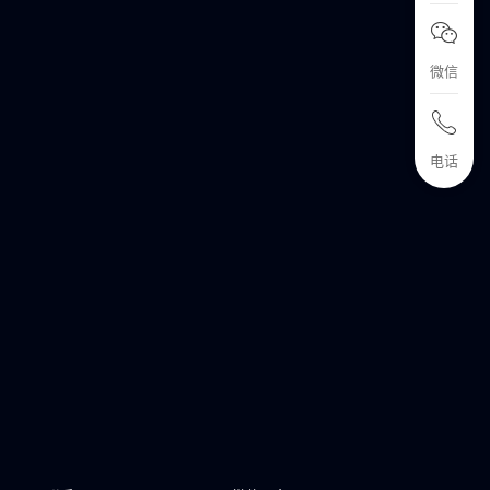
微信
！
电话