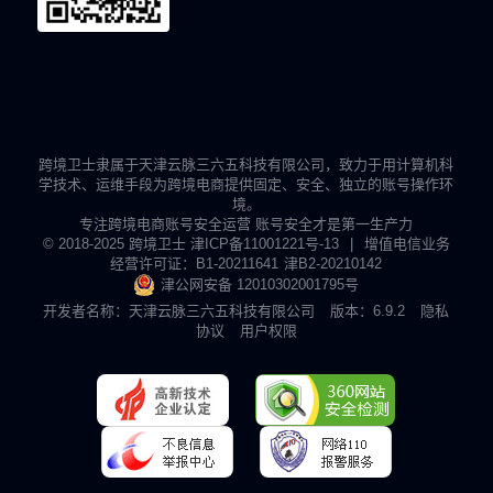
跨境卫士隶属于天津云脉三六五科技有限公司，致力于用计算机科
学技术、运维手段为跨境电商提供固定、安全、独立的账号操作环
境。
专注跨境电商账号安全运营 账号安全才是第一生产力
© 2018-2025 跨境卫士
津ICP备11001221号-13
|
增值电信业务
经营许可证：B1-20211641
津B2-20210142
津公网安备 12010302001795号
开发者名称：天津云脉三六五科技有限公司
版本：6.9.2
隐私
协议
用户权限