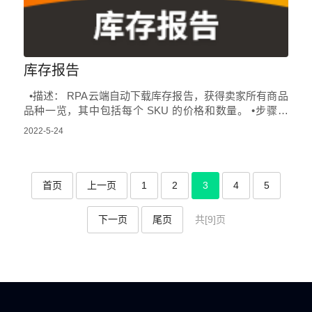
库存报告
•描述： RPA云端自动下载库存报告，获得卖家所有商品
品种一览，其中包括每个 SKU 的价格和数量。 •步骤说
明： 登录亚马逊后台->点击库存->…
2022-5-24
首页
上一页
1
2
3
4
5
下一页
尾页
共[9]页