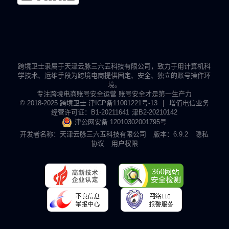
跨境卫士隶属于天津云脉三六五科技有限公司，致力于用计算机科
学技术、运维手段为跨境电商提供固定、安全、独立的账号操作环
境。
专注跨境电商账号安全运营 账号安全才是第一生产力
© 2018-2025 跨境卫士
津ICP备11001221号-13
|
增值电信业务
经营许可证：B1-20211641
津B2-20210142
津公网安备 12010302001795号
开发者名称：天津云脉三六五科技有限公司
版本：6.9.2
隐私
协议
用户权限