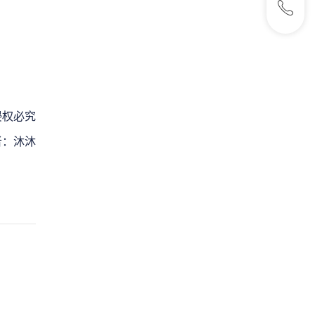
侵权必究
者：沐沐