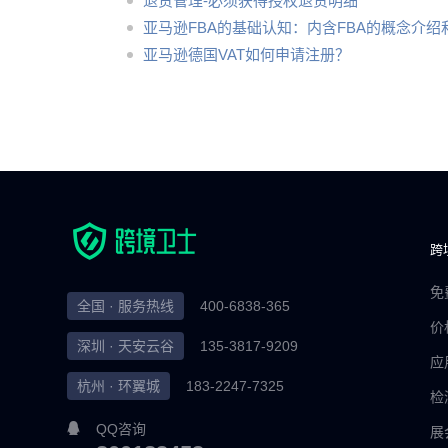
退货管理-必须获得授权退货明细
亚马逊FBA的基础认知：内含FBA的概念介绍
亚马逊德国VAT如何申请注册？
跨
免
全国 · 服务热线
400-6838-365
价
深圳 · 天安云谷
135-3817-9209
应
杭州 · 环翼城
183-2247-7325
检
QQ咨询
展