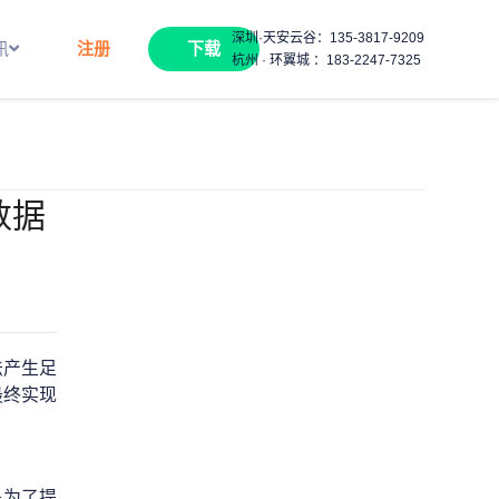
深圳·天安云谷：
135-3817-9209
讯
注册
下载
杭州 · 环翼城 ：
183-2247-7325
数据
法产生足
最终实现
是为了提