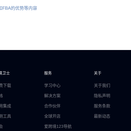
和FBA的优势等内容
境卫士
服务
关于
费下载
学习中心
关于我们
格
解决方案
隐私声明
用集成
合作伙伴
服务条款
测工具
全球开店
最新动态
会
爱跨境123导航