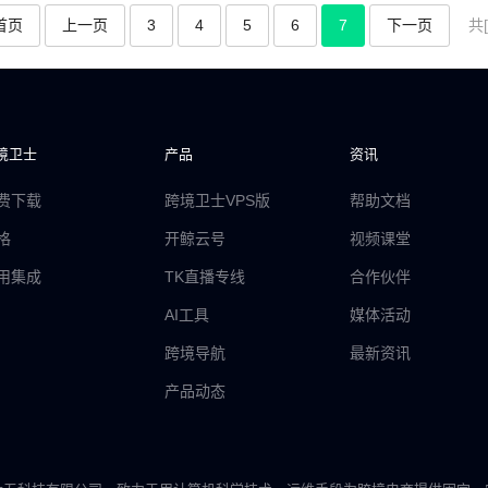
首页
上一页
3
4
5
6
7
下一页
共[
境卫士
产品
资讯
费下载
跨境卫士VPS版
帮助文档
格
开鲸云号
视频课堂
用集成
TK直播专线
合作伙伴
AI工具
媒体活动
跨境导航
最新资讯
产品动态